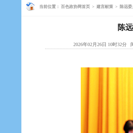
当前位置：
百色政协网首页
>
建言献策
>
陈远委
陈远
2026年02月26日 10时32分
阅