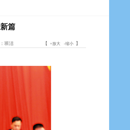
结新篇
：
班洁
【
】
+放大
-缩小