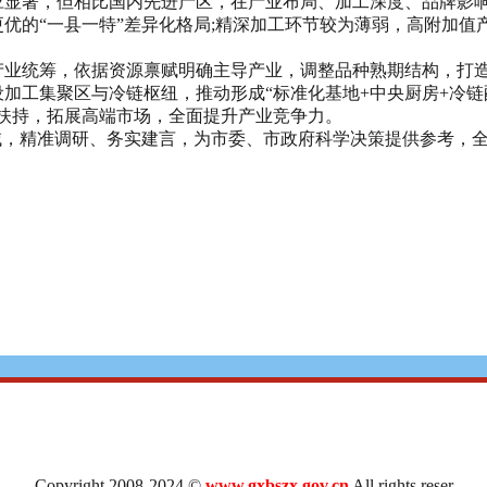
著，但相比国内先进产区，在产业布局、加工深度、品牌影响
优的“一县一特”差异化格局;精深加工环节较为薄弱，高附加值
统筹，依据资源禀赋明确主导产业，调整品种熟期结构，打造
加工集聚区与冷链枢纽，推动形成“标准化基地+中央厨房+冷链
扶持，拓展高端市场，全面提升产业竞争力。
，精准调研、务实建言，为市委、市政府科学决策提供参考，全
Copyright 2008-2024 ©
www.gxbszx.gov.cn
All rights reser