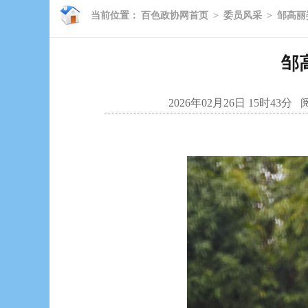
当前位置：
百色政协网首页
>
委员风采
>
邹高丽
邹
2026年02月26日 15时43分
阅