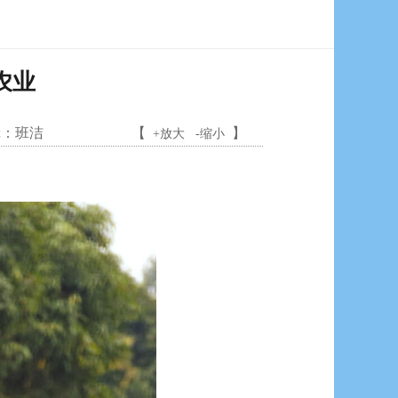
农业
：
班洁
【
】
+放大
-缩小