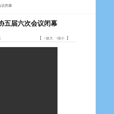
会议闭幕
政协五届六次会议闭幕
洁
【
】
+放大
-缩小