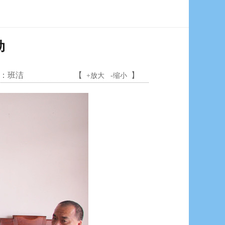
动
：
班洁
【
】
+放大
-缩小