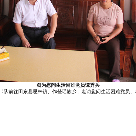
图为慰问生活困难党员谭秀兵
带队前往田东县思林镇、作登瑶族乡，走访慰问生活困难党员、